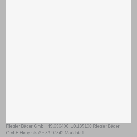
Riegler Bäder GmbH
49.696400
,
10.135100
Riegler Bäder
GmbH Hauptstraße 33 97342 Marktsteft