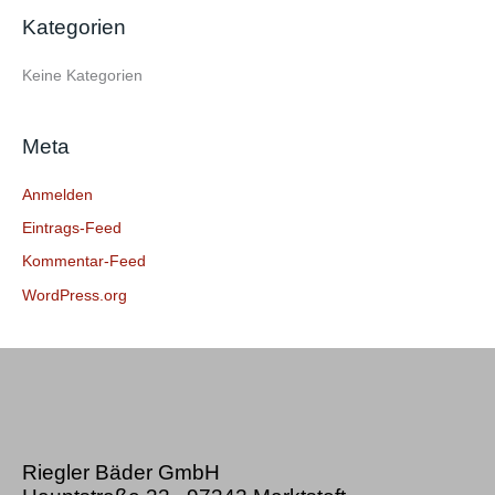
e
Kategorien
n
n
Keine Kategorien
a
c
Meta
h
:
Anmelden
Eintrags-Feed
Kommentar-Feed
WordPress.org
Riegler Bäder GmbH