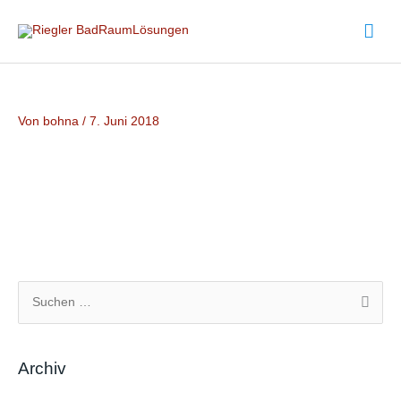
Zum
Hau
Inhalt
springen
Von
bohna
/
7. Juni 2018
S
u
c
Archiv
h