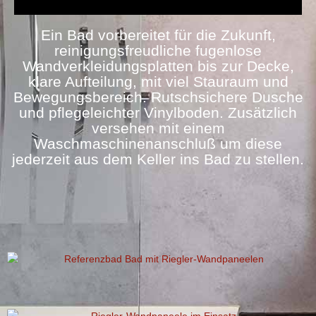
Ein Bad vorbereitet für die Zukunft,
reinigungsfreudliche fugenlose
Wandverkleidungsplatten bis zur Decke,
klare Aufteilung, mit viel Stauraum und
Bewegungsbereich. Rutschsichere Dusche
und pflegeleichter Vinylboden. Zusätzlich
versehen mit einem
Waschmaschinenanschluß um diese
jederzeit aus dem Keller ins Bad zu stellen.