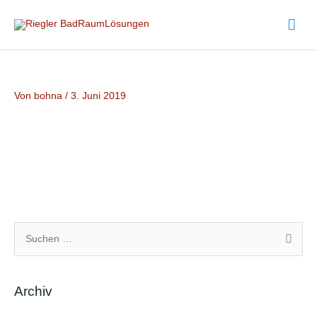
Zum
Hau
Inhalt
springen
Von
bohna
/
3. Juni 2019
S
u
c
Archiv
h