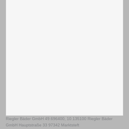
Riegler Bäder GmbH
49.696400
,
10.135100
Riegler Bäder
GmbH Hauptstraße 33 97342 Marktsteft