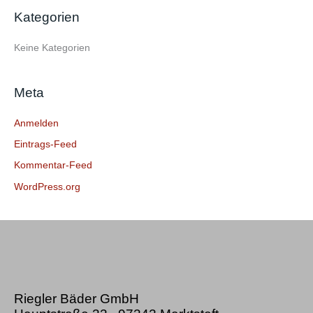
e
Kategorien
n
n
Keine Kategorien
a
c
Meta
h
:
Anmelden
Eintrags-Feed
Kommentar-Feed
WordPress.org
Riegler Bäder GmbH