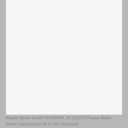
Riegler Bäder GmbH
49.696400
,
10.135100
Riegler Bäder
GmbH Hauptstraße 33 97342 Marktsteft