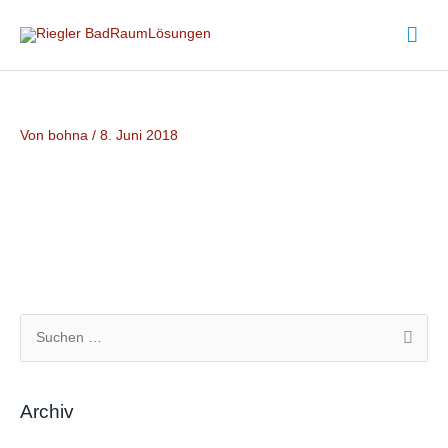
Zum
Hau
Inhalt
springen
Von
bohna
/
8. Juni 2018
S
u
c
Archiv
h