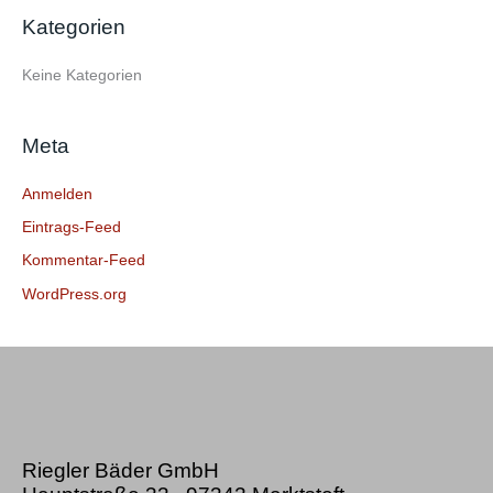
e
Kategorien
n
n
Keine Kategorien
a
c
Meta
h
:
Anmelden
Eintrags-Feed
Kommentar-Feed
WordPress.org
Riegler Bäder GmbH