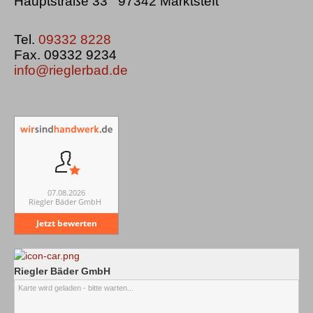
Hauptstraße 33 97342 Marktsteft
Tel.
09332 8228
Fax. 09332 9234
info@rieglerbad.de
07.08.2026
Riegler Bäder GmbH
Jetzt bewerten
Riegler Bäder GmbH
Karte wird geladen - bitte warten...