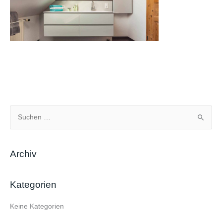
S
u
c
Archiv
h
e
Kategorien
n
n
Keine Kategorien
a