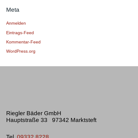
c
Meta
h
:
Anmelden
Eintrags-Feed
Kommentar-Feed
WordPress.org
Riegler Bäder GmbH
Hauptstraße 33 97342 Marktsteft
Tel.
09332 8228