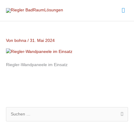
Zum
Hau
Inhalt
springen
Von
bohna
/
31. Mai 2024
Riegler-Wandpaneele im Einsatz
S
u
c