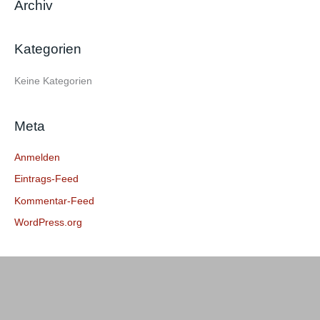
Archiv
h
e
Kategorien
n
n
Keine Kategorien
a
c
Meta
h
:
Anmelden
Eintrags-Feed
Kommentar-Feed
WordPress.org