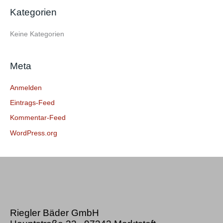
e
Kategorien
n
n
Keine Kategorien
a
c
Meta
h
:
Anmelden
Eintrags-Feed
Kommentar-Feed
WordPress.org
Riegler Bäder GmbH