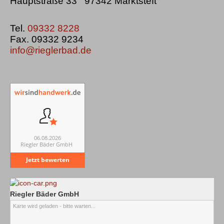
Hauptstraße 33 97342 Marktsteft
Tel.
09332 8228
Fax. 09332 9234
info@rieglerbad.de
06.08.2026
Riegler Bäder GmbH
Jetzt bewerten
Riegler Bäder GmbH
Karte wird geladen - bitte warten...