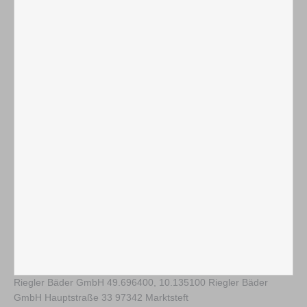
Riegler Bäder GmbH
49.696400
,
10.135100
Riegler Bäder
GmbH Hauptstraße 33 97342 Marktsteft