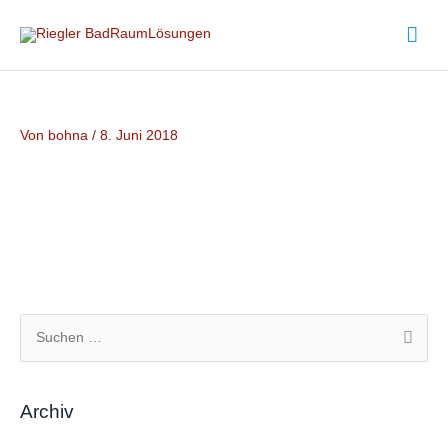
Zum
Hau
Inhalt
springen
Von
bohna
/
8. Juni 2018
S
u
c
Archiv
h