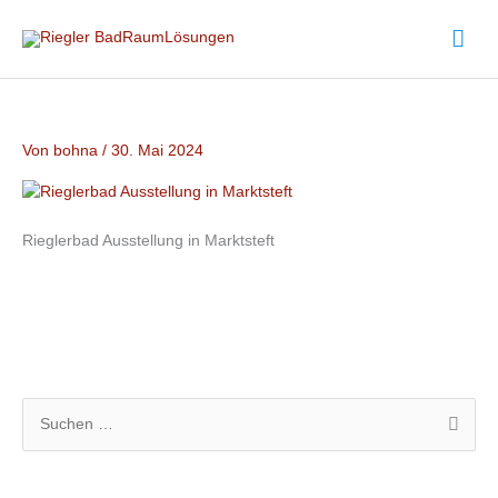
Zum
Hau
Inhalt
springen
Von
bohna
/
30. Mai 2024
Rieglerbad Ausstellung in Marktsteft
S
u
c