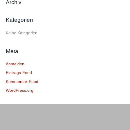
Archiv
h
e
Kategorien
n
n
Keine Kategorien
a
c
Meta
h
:
Anmelden
Eintrags-Feed
Kommentar-Feed
WordPress.org