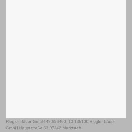
Riegler Bäder GmbH
49.696400
,
10.135100
Riegler Bäder
GmbH Hauptstraße 33 97342 Marktsteft