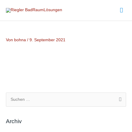
Zum
Hau
Inhalt
springen
Von
bohna
/
9. September 2021
S
u
c
Archiv
h