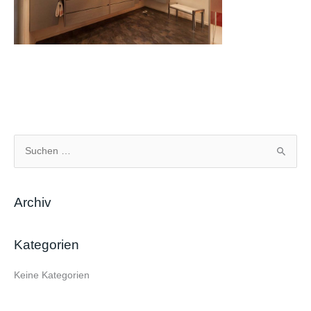
S
u
c
Archiv
h
e
Kategorien
n
n
Keine Kategorien
a
c