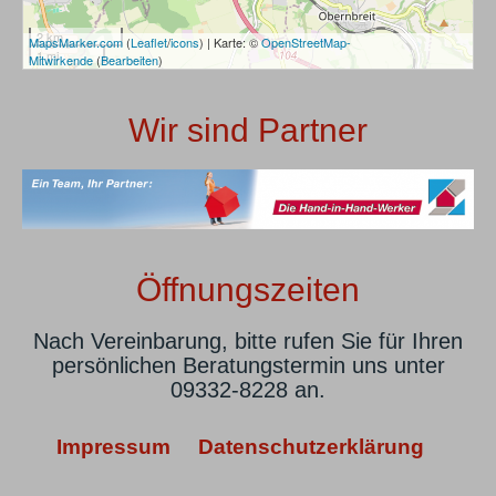
2 km
MapsMarker.com
(
Leaflet
/
icons
) | Karte: ©
OpenStreetMap-
1 mi
Mitwirkende
(
Bearbeiten
)
Wir sind Partner
Öffnungszeiten
Nach Vereinbarung, bitte rufen Sie für Ihren
persönlichen Beratungstermin uns unter
09332-8228 an.
Impressum
Datenschutzerklärung