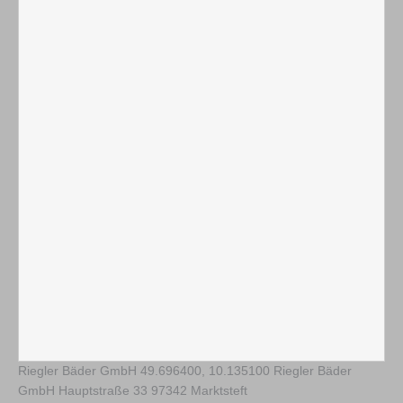
Riegler Bäder GmbH
49.696400
,
10.135100
Riegler Bäder
GmbH Hauptstraße 33 97342 Marktsteft