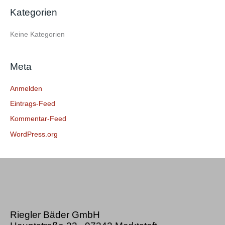
e
Kategorien
n
n
Keine Kategorien
a
c
Meta
h
:
Anmelden
Eintrags-Feed
Kommentar-Feed
WordPress.org
Riegler Bäder GmbH