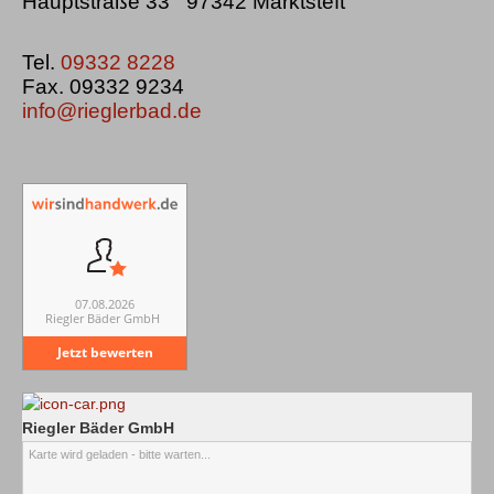
Hauptstraße 33 97342 Marktsteft
Tel.
09332 8228
Fax. 09332 9234
info@rieglerbad.de
07.08.2026
Riegler Bäder GmbH
Jetzt bewerten
Riegler Bäder GmbH
Karte wird geladen - bitte warten...