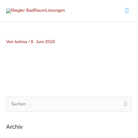
Zum
Hau
Inhalt
springen
Von
bohna
/
8. Juni 2018
S
u
c
Archiv
h