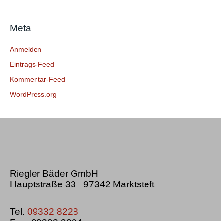
a
c
Meta
h
:
Anmelden
Eintrags-Feed
Kommentar-Feed
WordPress.org
Riegler Bäder GmbH
Hauptstraße 33 97342 Marktsteft
Tel.
09332 8228