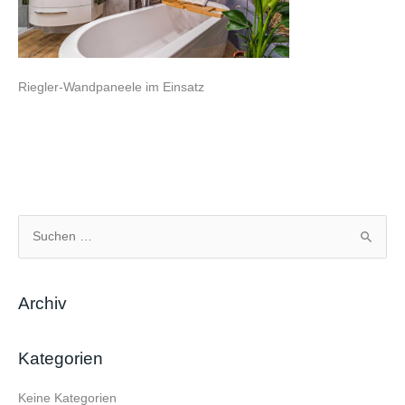
Riegler-Wandpaneele im Einsatz
S
u
c
Archiv
h
e
Kategorien
n
n
Keine Kategorien