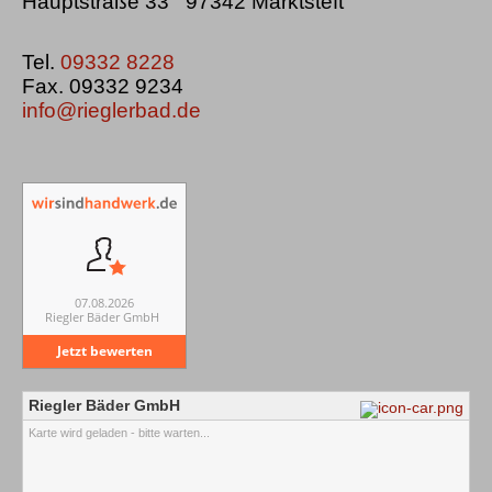
Hauptstraße 33 97342 Marktsteft
Tel.
09332 8228
Fax. 09332 9234
info@rieglerbad.de
07.08.2026
Riegler Bäder GmbH
Jetzt bewerten
Riegler Bäder GmbH
Karte wird geladen - bitte warten...