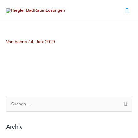
Zum
Hau
Inhalt
springen
Von
bohna
/
4. Juni 2019
S
u
c
Archiv
h