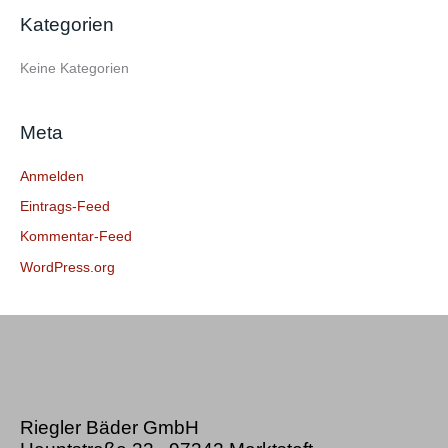
e
Kategorien
n
n
Keine Kategorien
a
c
Meta
h
:
Anmelden
Eintrags-Feed
Kommentar-Feed
WordPress.org
Riegler Bäder GmbH