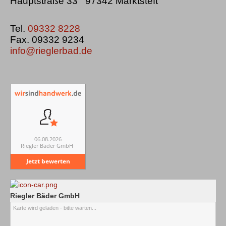
Hauptstraße 33 97342 Marktsteft
Tel.
09332 8228
Fax. 09332 9234
info@rieglerbad.de
06.08.2026
Riegler Bäder GmbH
Jetzt bewerten
Riegler Bäder GmbH
Karte wird geladen - bitte warten...