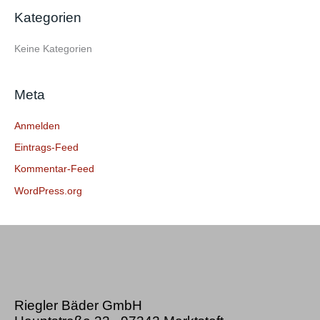
e
Kategorien
n
n
Keine Kategorien
a
c
Meta
h
:
Anmelden
Eintrags-Feed
Kommentar-Feed
WordPress.org
Riegler Bäder GmbH