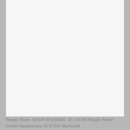
Riegler Bäder GmbH
49.696400
,
10.135100
Riegler Bäder
GmbH Hauptstraße 33 97342 Marktsteft