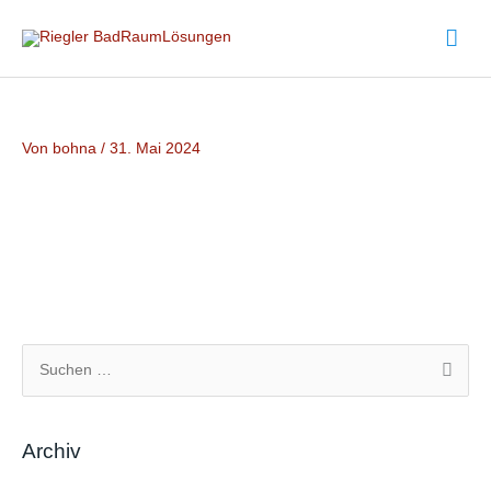
Zum
Hau
Inhalt
springen
Von
bohna
/
31. Mai 2024
S
u
c
Archiv
h