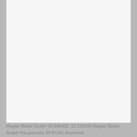
Riegler Bäder GmbH
49.696400
,
10.135100
Riegler Bäder
GmbH Hauptstraße 33 97342 Marktsteft