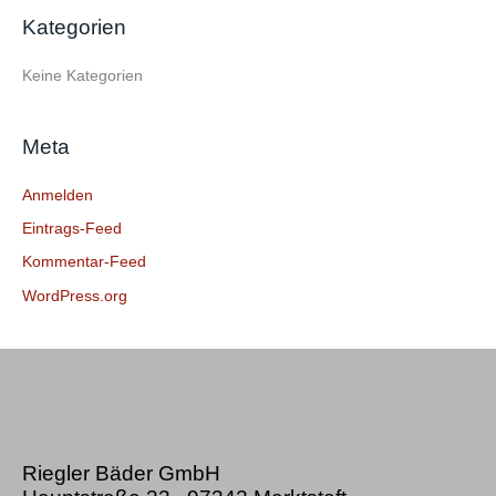
e
Kategorien
n
n
Keine Kategorien
a
c
Meta
h
:
Anmelden
Eintrags-Feed
Kommentar-Feed
WordPress.org
Riegler Bäder GmbH