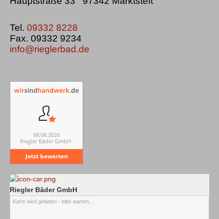
Hauptstraße 33 97342 Marktsteft
Tel.
09332 8228
Fax. 09332 9234
info@rieglerbad.de
08.08.2026
Riegler Bäder GmbH
Jetzt bewerten
Riegler Bäder GmbH
Karte wird geladen - bitte warten...