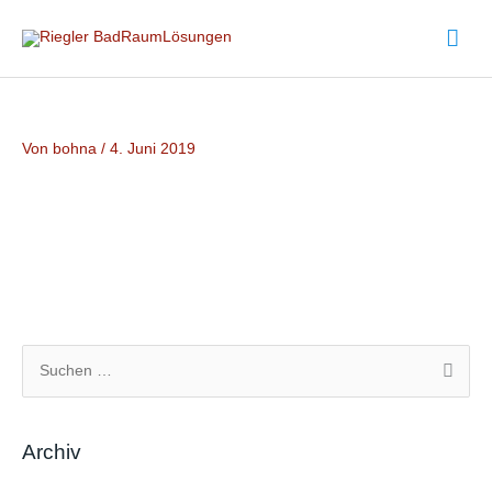
Zum
Hau
Inhalt
springen
Von
bohna
/
4. Juni 2019
S
u
c
Archiv
h