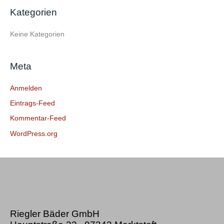
e
Kategorien
n
n
Keine Kategorien
a
c
Meta
h
:
Anmelden
Eintrags-Feed
Kommentar-Feed
WordPress.org
Riegler Bäder GmbH