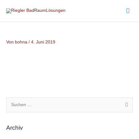
Zum
Hau
Inhalt
springen
Von
bohna
/
4. Juni 2019
S
u
c
Archiv
h