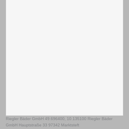
Riegler Bäder GmbH
49.696400
,
10.135100
Riegler Bäder
GmbH Hauptstraße 33 97342 Marktsteft