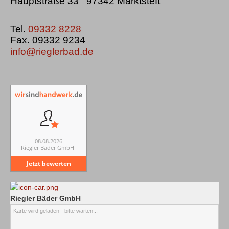
Hauptstraße 33 97342 Marktsteft
Tel.
09332 8228
Fax. 09332 9234
info@rieglerbad.de
08.08.2026
Riegler Bäder GmbH
Jetzt bewerten
Riegler Bäder GmbH
Karte wird geladen - bitte warten...