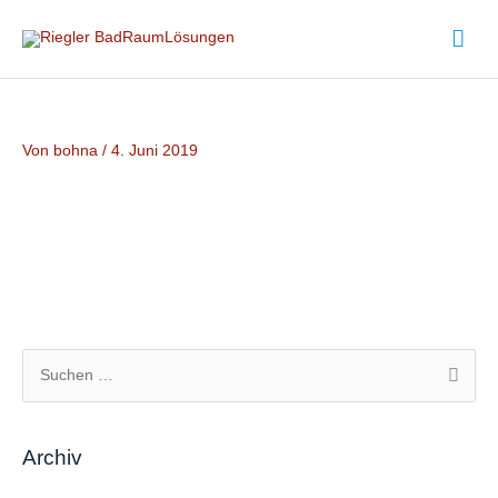
Zum
Hau
Inhalt
springen
Von
bohna
/
4. Juni 2019
S
u
c
Archiv
h