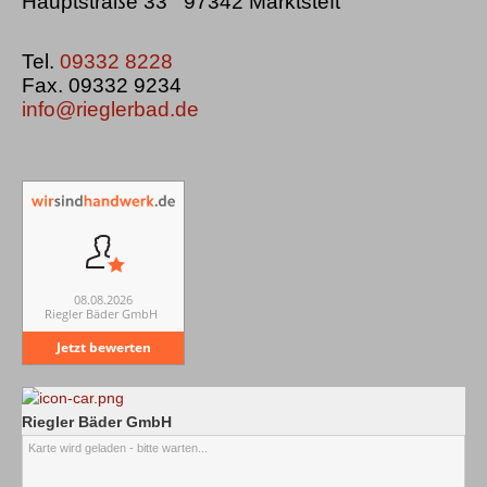
Hauptstraße 33 97342 Marktsteft
Tel.
09332 8228
Fax. 09332 9234
info@rieglerbad.de
08.08.2026
Riegler Bäder GmbH
Jetzt bewerten
Riegler Bäder GmbH
Karte wird geladen - bitte warten...