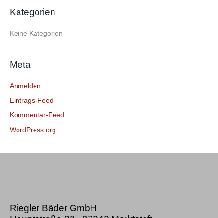
e
Kategorien
n
n
Keine Kategorien
a
c
Meta
h
:
Anmelden
Eintrags-Feed
Kommentar-Feed
WordPress.org
Riegler Bäder GmbH