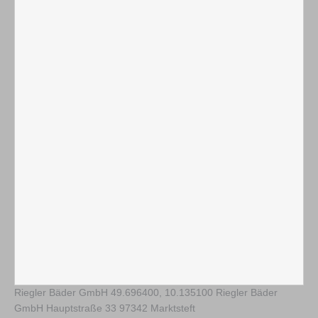
Riegler Bäder GmbH
49.696400
,
10.135100
Riegler Bäder
GmbH Hauptstraße 33 97342 Marktsteft