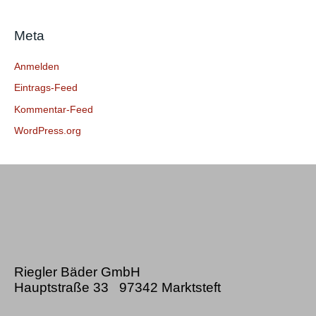
a
c
Meta
h
:
Anmelden
Eintrags-Feed
Kommentar-Feed
WordPress.org
Riegler Bäder GmbH
Hauptstraße 33 97342 Marktsteft