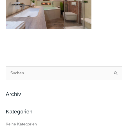
S
u
c
Archiv
h
e
Kategorien
n
n
Keine Kategorien