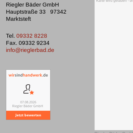
Karte wird geladen - bit
Riegler Bäder GmbH
Hauptstraße 33 97342
Marktsteft
Tel.
09332 8228
Fax. 09332 9234
info@rieglerbad.de
07.08.2026
Riegler Bäder GmbH
Jetzt bewerten