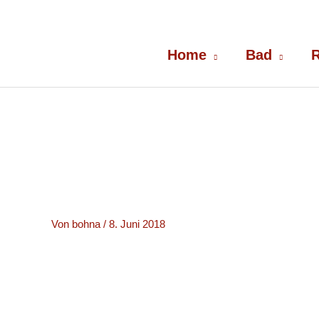
Zum
Inhalt
springen
Home
Bad
R
Von
bohna
/
8. Juni 2018