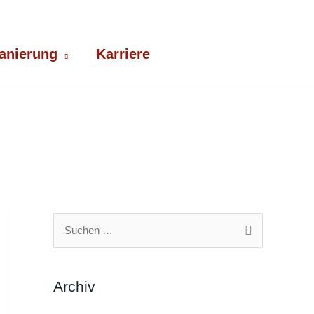
anierung
Karriere
S
u
c
Archiv
h