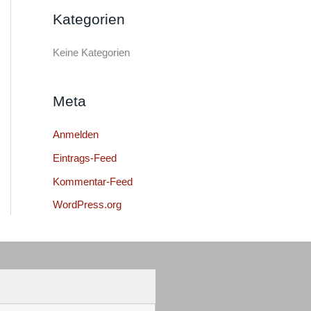
e
Kategorien
n
n
Keine Kategorien
a
c
Meta
h
:
Anmelden
Eintrags-Feed
Kommentar-Feed
WordPress.org