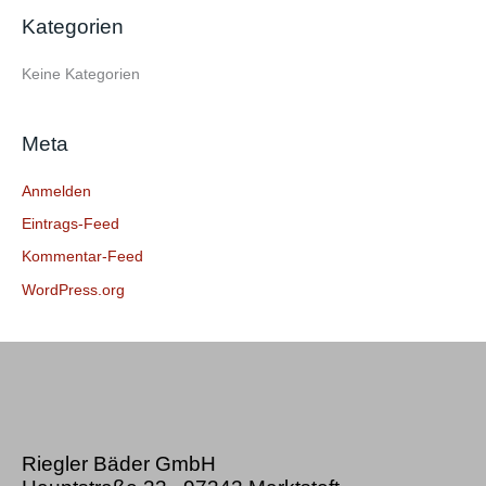
e
Kategorien
n
n
Keine Kategorien
a
c
Meta
h
:
Anmelden
Eintrags-Feed
Kommentar-Feed
WordPress.org
Riegler Bäder GmbH