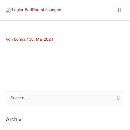
Zum
Hau
Inhalt
springen
Von
bohna
/
30. Mai 2024
S
u
c
Archiv
h