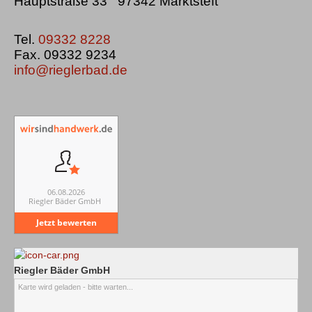
Hauptstraße 33 97342 Marktsteft
Tel.
09332 8228
Fax. 09332 9234
info@rieglerbad.de
06.08.2026
Riegler Bäder GmbH
Jetzt bewerten
Riegler Bäder GmbH
Karte wird geladen - bitte warten...