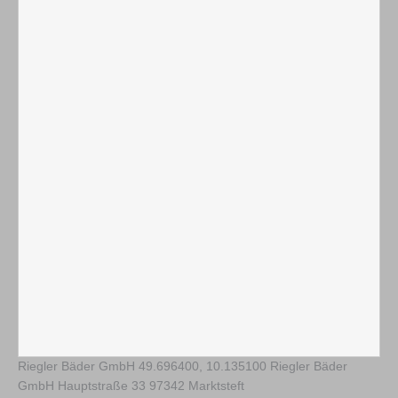
Riegler Bäder GmbH
49.696400
,
10.135100
Riegler Bäder
GmbH Hauptstraße 33 97342 Marktsteft